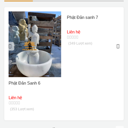
Tin tức
Phật Đản sanh 7
P
Giới thiệu
Liên hệ
L
Hỏi đáp
(349 Lượt xem)
Chính sách
Liên hệ
Phật Đản Sanh 6
Liên hệ
(353 Lượt xem)