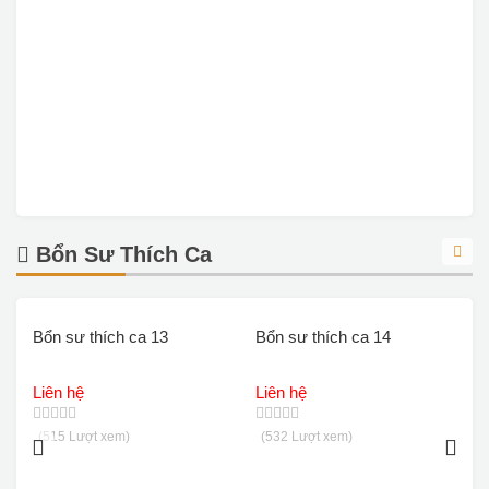
Bổn Sư Thích Ca
Bổn sư thích ca 13
Bổn sư thích ca 14
B
Liên hệ
Liên hệ
L
(515 Lượt xem)
(532 Lượt xem)