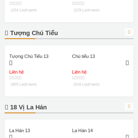
(254 Lượt xem)
(229 Lượt xem)
Tượng Chú Tiểu
Tượng Chú Tiểu 13
Chú tiểu 13
C
Liên hệ
Liên hệ
L
(405 Lượt xem)
(416 Lượt xem)
18 Vị La Hán
La Hán 13
La Hán 14
L