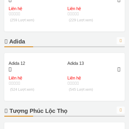
Liên hệ
Liên hệ
L
(259 Lượt xem)
(229 Lượt xem)
Adida
Adida 12
Adida 13
A
Liên hệ
Liên hệ
L
(524 Lượt xem)
(545 Lượt xem)
Tượng Phúc Lộc Thọ