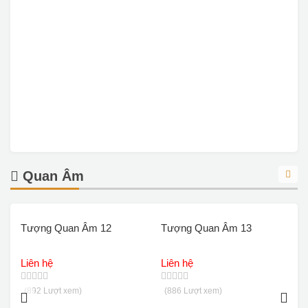
Quan Âm
Tượng Quan Âm 12
Tượng Quan Âm 13
T
Liên hệ
Liên hệ
L
(892 Lượt xem)
(886 Lượt xem)