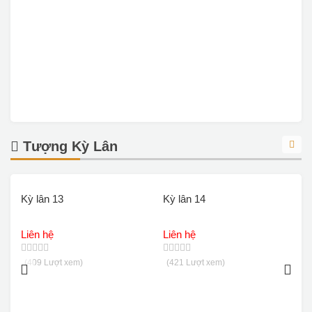
Tượng Kỳ Lân
Kỳ lân 13
Kỳ lân 14
K
Liên hệ
Liên hệ
L
(409 Lượt xem)
(421 Lượt xem)