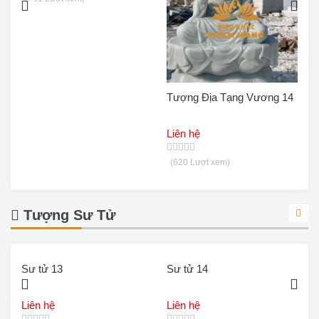
2
Tượng Địa Tạng Vương 14
Liên hệ
(620 Lượt xem)
Tượng Sư Tử
Sư tử 13
Sư tử 14
S
Liên hệ
Liên hệ
L