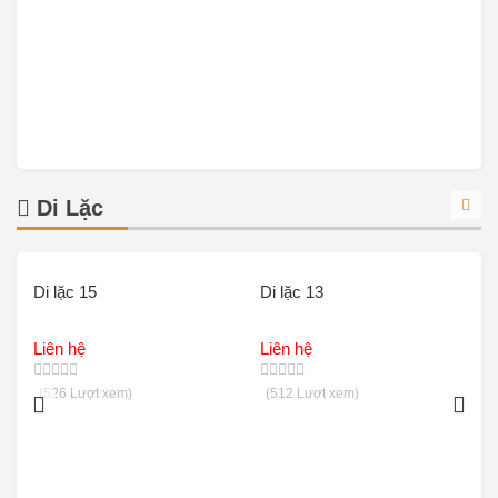
Di Lặc
Di lặc 15
Di lặc 13
D
Liên hệ
Liên hệ
L
(526 Lượt xem)
(512 Lượt xem)