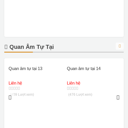
Quan Âm Tự Tại
Quan âm tự tại 13
Quan âm tự tại 14
Q
Liên hệ
Liên hệ
L
(409 Lượt xem)
(476 Lượt xem)