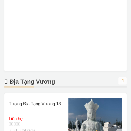
Địa Tạng Vương
Tượng Địa Tạng Vương 13
T
Liên hệ
L
(581 Lượt xem)