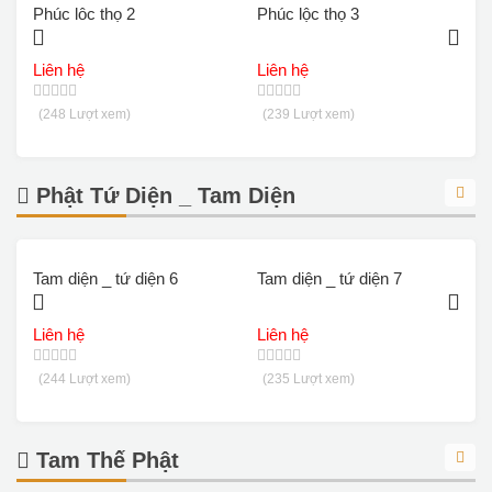
Phúc lôc thọ 2
Phúc lộc thọ 3
P
Liên hệ
Liên hệ
L
(248 Lượt xem)
(239 Lượt xem)
Phật Tứ Diện _ Tam Diện
Tam diện _ tứ diện 6
Tam diện _ tứ diện 7
T
Liên hệ
Liên hệ
L
(244 Lượt xem)
(235 Lượt xem)
Tam Thế Phật