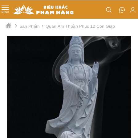
TIN TỨC
MENU
Phật Đản Sanh
Sản Phẩm
Quan Âm Thuần Phục 12 Con Giáp
Tips nhỏ
Quan âm cưỡi rồng
Thị trường
Tổ sư đạt ma
Nội bộ
Lư hương
Tượng Kim Cang
Tượng ông thiện - ông ác
Mục đồng
Cá chép hoá rồng
Chân đèn