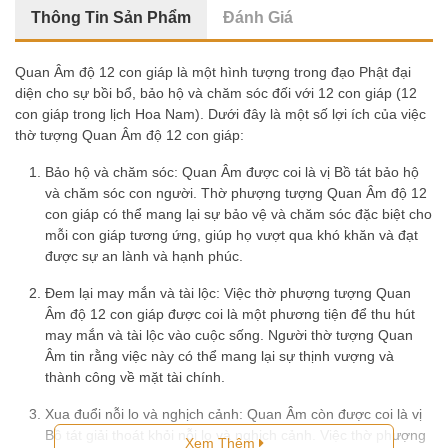
Tứ Đại Thiên Vương
Thông Tin Sản Phẩm
Đánh Giá
Tượng Chú Tiểu
Quan Âm độ 12 con giáp là một hình tượng trong đạo Phật đại
18 Vị La Hán
diện cho sự bồi bổ, bảo hộ và chăm sóc đối với 12 con giáp (12
con giáp trong lịch Hoa Nam). Dưới đây là một số lợi ích của việc
Tượng Chuẩn Đề
thờ tượng Quan Âm độ 12 con giáp:
Bảo hộ và chăm sóc: Quan Âm được coi là vị Bồ tát bảo hộ
Quan Âm Tự Tại
và chăm sóc con người. Thờ phượng tượng Quan Âm độ 12
con giáp có thể mang lại sự bảo vệ và chăm sóc đặc biệt cho
Di Lặc
mỗi con giáp tương ứng, giúp họ vượt qua khó khăn và đạt
được sự an lành và hạnh phúc.
Tượng Kỳ Lân
Đem lại may mắn và tài lộc: Việc thờ phượng tượng Quan
Bổn Sư Thích Ca
Âm độ 12 con giáp được coi là một phương tiện để thu hút
may mắn và tài lộc vào cuộc sống. Người thờ tượng Quan
Quan Âm
Âm tin rằng việc này có thể mang lại sự thịnh vượng và
thành công về mặt tài chính.
Địa Tạng Vương
Xua đuổi nỗi lo và nghịch cảnh: Quan Âm còn được coi là vị
Tượng Sư Tử
Bồ tát giải thoát khỏi nỗi lo và nghịch cảnh. Việc thờ phượng
Xem Thêm