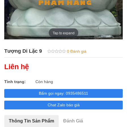
Adida
Tượng Phúc Lộc Thọ
Phật Tứ Diện _ Tam Diện
Tap to expand
Tam Thế Phật
Tượng Di Lặc 9
0 Đánh giá
Phật Niết Bàn
Liên hệ
Vườn lộc uyển
Tượng Voi
Tình trạng:
Còn hàng
Tượng Tỳ hưu
Bấm gọi ngay: 0935486511
Quan Âm Thuần Phục 12 Con Giáp
Chat Zalo báo giá
Tượng Sivali
Thông Tin Sản Phẩm
Đánh Giá