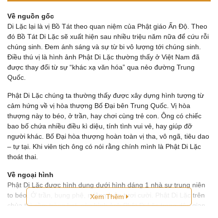
Tứ Đại Thiên Vương
Về nguồn gốc
Tượng Chú Tiểu
Di Lặc lại là vị Bồ Tát theo quan niệm của Phật giáo Ấn Độ. Theo
đó Bồ Tát Di Lặc sẽ xuất hiện sau nhiều triệu năm nữa để cứu rỗi
18 Vị La Hán
chúng sinh. Đem ánh sáng và sự từ bi vô lượng tới chúng sinh.
Điều thú vị là hình ảnh Phật Di Lặc thường thấy ở Việt Nam đã
Tượng Chuẩn Đề
được thay đổi từ sự “khác xạ văn hóa” qua nẻo đường Trung
Quốc.
Quan Âm Tự Tại
Phật Di Lặc chúng ta thường thấy được xây dựng hình tượng từ
cảm hứng về vị hòa thượng Bố Đại bên Trung Quốc. Vị hòa
Di Lặc
thượng này to béo, ở trần, hay chơi cùng trẻ con. Ông có chiếc
bao bố chứa nhiều điều kì diệu, tính tình vui vẻ, hay giúp đỡ
Tượng Kỳ Lân
người khác. Bố Đại hòa thượng hoàn toàn vị tha, vô ngã, tiêu dao
– tự tại. Khi viên tịch ông có nói rằng chính mình là Phật Di Lặc
Bổn Sư Thích Ca
thoát thai.
Quan Âm
Về ngoại hình
Phật Di Lặc được hình dung dưới hình dáng 1 nhà sư trung niên
Địa Tạng Vương
to béo. Ở trần, bụng phệ, miệng luôn tươi cười. Phật Di Lặc trên
Xem Thêm
chùa thì cầm tràng hạt, còn hình ảnh Phật Di Lặc trong dân gian
Tượng Sư Tử
thì thường được nhân dân sáng tạo với đa dạng các biểu tượng