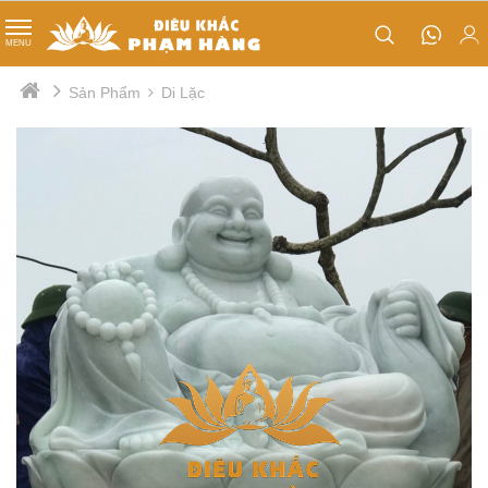
TIN TỨC
MENU
Phật Đản Sanh
Sản Phẩm
Di Lặc
Tips nhỏ
Quan âm cưỡi rồng
Thị trường
Tổ sư đạt ma
Nội bộ
Lư hương
Tượng Kim Cang
Tượng ông thiện - ông ác
Mục đồng
Cá chép hoá rồng
Chân đèn