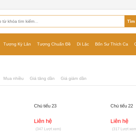
Tìm
Tượng Kỳ Lân
Tượng Chuẩn Đề
Di Lặc
Bổn Sư Thích Ca
Mua nhiều
Giá tăng dần
Giá giảm dần
Chú tiểu 23
Chú tiểu 22
Liên hệ
Liên hệ
(347 Lượt xem)
(317 Lượt xem