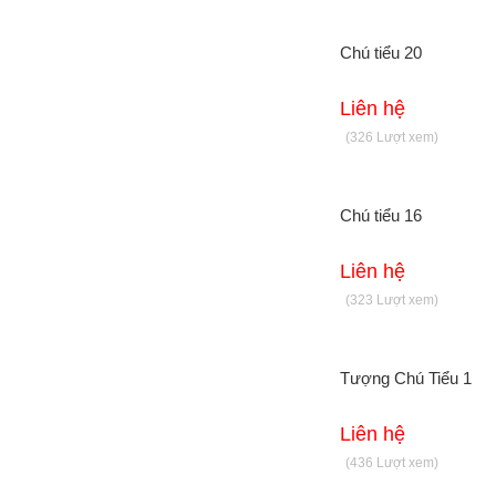
Adida
Chú tiểu 20
Tượng Phúc Lộc Thọ
Liên hệ
Phật Tứ Diện _ Tam Diện
(326 Lượt xem)
Tam Thế Phật
Phật Niết Bàn
Chú tiểu 16
Vườn lộc uyển
Liên hệ
(323 Lượt xem)
Tượng Voi
Tượng Tỳ hưu
Tượng Chú Tiểu 1
Quan Âm Thuần Phục 12 Con Giáp
Liên hệ
Tượng Sivali
(436 Lượt xem)