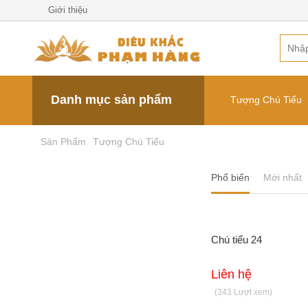
Giới thiệu
TIN TỨC
Phật Đản Sanh
Tips nhỏ
Quan âm cưỡi rồng
Thị trường
Danh mục sản phẩm
Tượng Chú Tiểu
Tổ sư đạt ma
Nội bộ
Sản Phẩm
Tượng Chú Tiểu
Lư hương
Tượng Kim Cang
Phổ biến
Mới nhất
Tượng ông thiện - ông ác
Mục đồng
Chú tiểu 24
Cá chép hoá rồng
Liên hệ
(343 Lượt xem)
Chân đèn