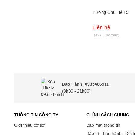
Tứ Đại Thiên Vương
Tượng Chú Tiểu 5
Tượng Chú Tiểu
Liên hệ
18 Vị La Hán
(422 Lượt xem)
Tượng Chuẩn Đề
Quan Âm Tự Tại
Di Lặc
Tượng Kỳ Lân
Bảo Hành: 0935486511
(8h30 - 21h00)
Bổn Sư Thích Ca
Quan Âm
THÔNG TIN CÔNG TY
CHÍNH SÁCH CHUNG
Địa Tạng Vương
Giới thiệu cơ sở
Bảo mật thông tin
Tượng Sư Tử
Bảo trì - Bảo hành - Đổi t