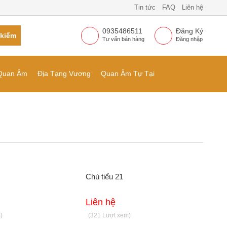
Tin tức
FAQ
Liên hệ
0935486511
Đăng Ký
 kiếm
Tư vấn bán hàng
Đăng nhập
Quan Âm
Địa Tạng Vương
Quan Âm Tự Tại
Chú tiểu 21
Liên hệ
)
(321 Lượt xem)