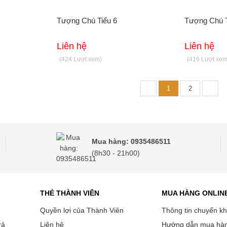
Tượng Chú Tiểu 6
Tượng Chú T
Liên hệ
Liên hệ
(424 Lượt xem)
(416 Lượt xem
1
2
Mua hàng: 0935486511
(8h30 - 21h00)
THẺ THÀNH VIÊN
MUA HÀNG ONLIN
Quyền lợi của Thành Viên
Thông tin chuyển k
rả
Liên hệ
Hướng dẫn mua hà