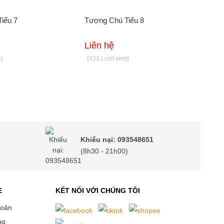
iểu 7
Tượng Chú Tiểu 8
Liên hệ
)
(423 Lượt xem)
Khiếu nại: 093548651
(8h30 - 21h00)
E
KẾT NỐI VỚI CHÚNG TÔI
hoản
ng