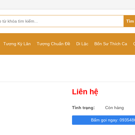
Tìm
Tượng Kỳ Lân
Tượng Chuẩn Đề
Di Lặc
Bổn Sư Thích Ca
Liên hệ
Tình trạng:
Còn hàng
Bấm gọi ngay: 093548