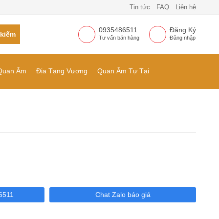
Tin tức
FAQ
Liên hệ
0935486511
Đăng Ký
 kiếm
Tư vấn bán hàng
Đăng nhập
Quan Âm
Địa Tạng Vương
Quan Âm Tự Tại
6511
Chat Zalo báo giá