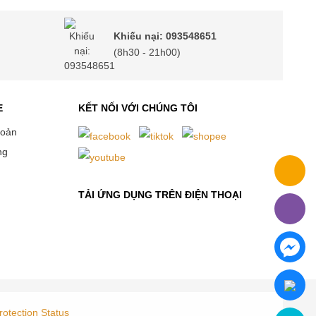
Khiếu nại: 093548651
(8h30 - 21h00)
E
KẾT NỐI VỚI CHÚNG TÔI
hoản
ng
TẢI ỨNG DỤNG TRÊN ĐIỆN THOẠI