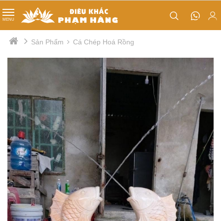
TIN TỨC
MENU
Phật Đản Sanh
Sản Phẩm
Cá Chép Hoá Rồng
Tips nhỏ
Quan âm cưỡi rồng
Thị trường
Tổ sư đạt ma
Nội bộ
Lư hương
Tượng Kim Cang
Tượng ông thiện - ông ác
Mục đồng
Cá chép hoá rồng
Chân đèn