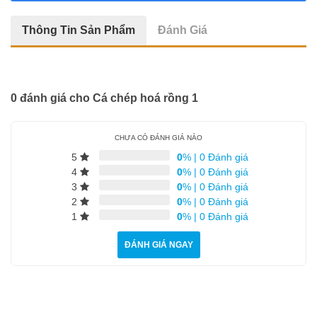
Tứ Đại Thiên Vương
Thông Tin Sản Phẩm
Đánh Giá
Tượng Chú Tiểu
18 Vị La Hán
Tượng Chuẩn Đề
0 đánh giá cho Cá chép hoá rồng 1
Quan Âm Tự Tại
CHƯA CÓ ĐÁNH GIÁ NÀO
Di Lặc
5
0
%
|
0 Đánh giá
4
0
%
|
0 Đánh giá
Tượng Kỳ Lân
3
0
%
|
0 Đánh giá
2
0
%
|
0 Đánh giá
Bổn Sư Thích Ca
1
0
%
|
0 Đánh giá
ĐÁNH GIÁ NGAY
Quan Âm
Địa Tạng Vương
Tượng Sư Tử