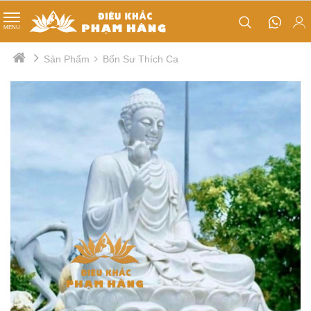
TIN TỨC
MENU
Phật Đản Sanh
Sản Phẩm
Bổn Sư Thích Ca
Tips nhỏ
Quan âm cưỡi rồng
Thị trường
Tổ sư đạt ma
Nội bộ
Lư hương
Tượng Kim Cang
Tượng ông thiện - ông ác
Mục đồng
Cá chép hoá rồng
Chân đèn