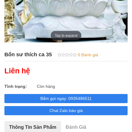
Adida
Tượng Phúc Lộc Thọ
Phật Tứ Diện _ Tam Diện
Tap to expand
Tam Thế Phật
Bổn sư thích ca 35
0 Đánh giá
Phật Niết Bàn
Liên hệ
Vườn lộc uyển
Tượng Voi
Tình trạng:
Còn hàng
Tượng Tỳ hưu
Bấm gọi ngay: 0935486511
Quan Âm Thuần Phục 12 Con Giáp
Chat Zalo báo giá
Tượng Sivali
Thông Tin Sản Phẩm
Đánh Giá