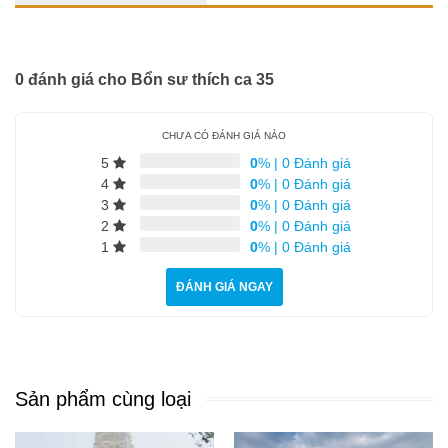
Tứ Đại Thiên Vương
Tượng Chú Tiểu
0 đánh giá cho Bổn sư thích ca 35
18 Vị La Hán
Tượng Chuẩn Đề
CHƯA CÓ ĐÁNH GIÁ NÀO
5
0
%
|
0 Đánh giá
Quan Âm Tự Tại
4
0
%
|
0 Đánh giá
3
0
%
|
0 Đánh giá
Di Lặc
2
0
%
|
0 Đánh giá
1
0
%
|
0 Đánh giá
Tượng Kỳ Lân
ĐÁNH GIÁ NGAY
Bổn Sư Thích Ca
Quan Âm
Địa Tạng Vương
Sản phẩm cùng loại
Tượng Sư Tử