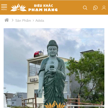
TIN TỨC
MENU
Phật Đản Sanh
Sản Phẩm
Adida
Tips nhỏ
Quan âm cưỡi rồng
Thị trường
Tổ sư đạt ma
Nội bộ
Lư hương
Tượng Kim Cang
Tượng ông thiện - ông ác
Mục đồng
Cá chép hoá rồng
Chân đèn