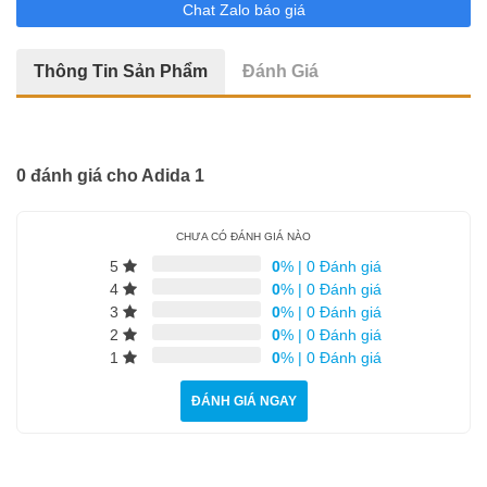
Tứ Đại Thiên Vương
Chat Zalo báo giá
Tượng Chú Tiểu
Thông Tin Sản Phẩm
Đánh Giá
18 Vị La Hán
Tượng Chuẩn Đề
0 đánh giá cho Adida 1
Quan Âm Tự Tại
Di Lặc
CHƯA CÓ ĐÁNH GIÁ NÀO
5
0
%
|
0 Đánh giá
Tượng Kỳ Lân
4
0
%
|
0 Đánh giá
3
0
%
|
0 Đánh giá
Bổn Sư Thích Ca
2
0
%
|
0 Đánh giá
1
0
%
|
0 Đánh giá
Quan Âm
ĐÁNH GIÁ NGAY
Địa Tạng Vương
Tượng Sư Tử